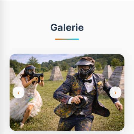
Galerie
‹
›