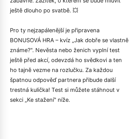
zábavné. Zážitek, o kterém se bude mluvit
ještě dlouho po svatbě. 💥
Pro ty nejzapálenější je připravena
BONUSOVÁ HRA – kvíz „Jak dobře se vlastně
známe?". Nevěsta nebo ženich vyplní test
ještě před akcí, odevzdá ho svědkovi a ten
ho tajně vezme na rozlučku. Za každou
špatnou odpověď partnera přibude další
trestná kulička! Test si můžete stáhnout v
sekci „Ke stažení" níže.