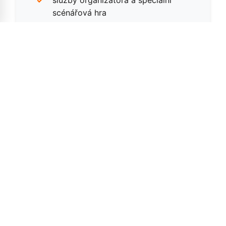
služby organizátora a speciální
scénářová hra
Rezervovat tento balíček
PAINTBALL
ROZLUČKA
0 Kč