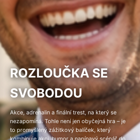
ROZLOUČKA SE
SVOBODOU
Akce, adrenalin a finální trest, na který se
nezapomíná. Tohle není jen obyčejná hra – je
to promyšlený zážitkový balíček, který
kombinuje akci, humor a napínavý scénář do