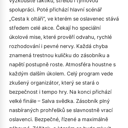
vyzkoušíte taktiku, střelbu i týmovou
spolupráci. Poté přichází hlavní scénář
„Cesta k oltáři“, ve kterém se oslavenec stává
středem celé akce. Čekají ho speciální
úkolové mise, které prověří odvahu, rychlé
rozhodování i pevné nervy. Každá chyba
znamená trestnou kuličku do zásobníku a
napětí postupně roste. Atmosféra houstne s
každým dalším úkolem. Celý program vede
zkušený organizátor, který se stará o
bezpečnost i tempo hry. Na konci přichází
velké finále – Salva svědka. Zásobník plný
nasbíraných prohřešků se slavnostně vrací
oslavenci. Bezpečné, řízené a maximálně