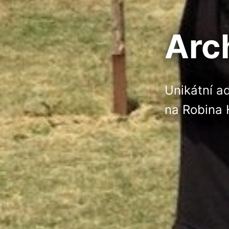
Arc
Unikátní ad
na Robina H