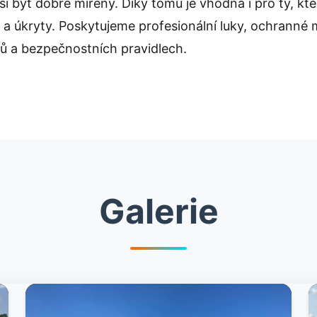
sí být dobře mířený. Díky tomu je vhodná i pro ty, kte
 a úkryty. Poskytujeme profesionální luky, ochrann
ů a bezpečnostních pravidlech.
Galerie