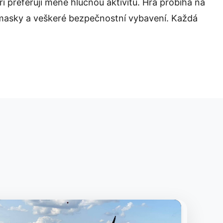
ří preferují méně hlučnou aktivitu. Hra probíhá na
é masky a veškeré bezpečnostní vybavení. Každá