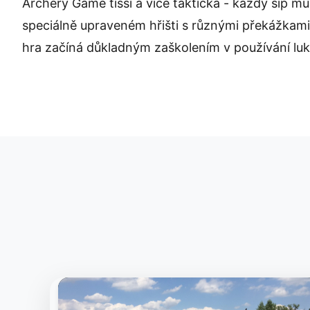
Archery Game tišší a více taktická - každý šíp mu
speciálně upraveném hřišti s různými překážkami
hra začíná důkladným zaškolením v používání luk