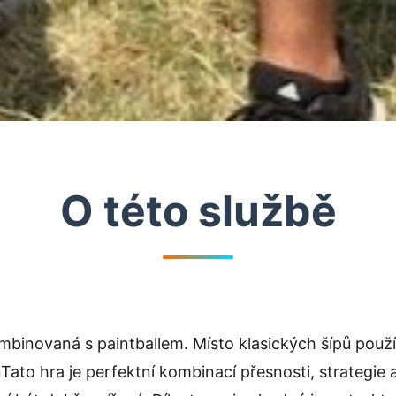
O této službě
mbinovaná s paintballem. Místo klasických šípů použ
to hra je perfektní kombinací přesnosti, strategie a