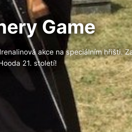
hery Game
renalinová akce na speciálním hřišti. Za
ooda 21. století!