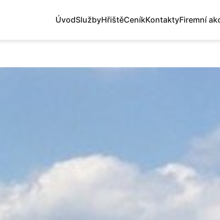
Domů
Služby
Archery Game
Úvod
Služby
Hřiště
Ceník
Kontakty
Firemní ak